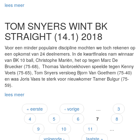
lees meer
TOM SNYERS WINT BK
STRAIGHT (14.1) 2018
Voor een minder populaire discipline mochten we toch rekenen op
een opkomst van 24 deelnemers. In de kwartfinales nam winnaar
van BK 10 ball, Christophe Mariën, het op tegen Marc De
Bruecker (75-68), Thomas Vanbroekhoven speelde tegen Kenny
Voets (75-65), Tom Snyers versloeg Bjorn Van Goethem (75-40)
en was Joris Vaes te sterk voor nieuwkomer Tamer Bulgur (75-
59).
lees meer
« eerste
‹ vorige
…
3
Pagina's
4
5
6
7
8
9
10
11
…
volgende ›
laatste »