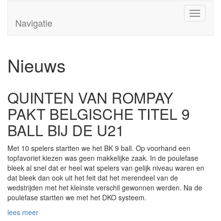
Overslaan en naar de algemene inhoud gaan
Toggle
Navigatie
navigati
Nieuws
QUINTEN VAN ROMPAY
PAKT BELGISCHE TITEL 9
BALL BIJ DE U21
Met 10 spelers startten we het BK 9 ball. Op voorhand een
topfavoriet kiezen was geen makkelijke zaak. In de poulefase
bleek al snel dat er heel wat spelers van gelijk niveau waren en
dat bleek dan ook uit het feit dat het merendeel van de
wedstrijden met het kleinste verschil gewonnen werden. Na de
poulefase startten we met het DKO systeem.
lees meer