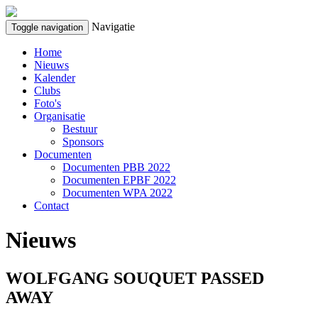
Overslaan en naar de algemene inhoud gaan
Navigatie
Toggle navigation
Home
Nieuws
Kalender
Clubs
Foto's
Organisatie
Bestuur
Sponsors
Documenten
Documenten PBB 2022
Documenten EPBF 2022
Documenten WPA 2022
Contact
Nieuws
WOLFGANG SOUQUET PASSED
AWAY