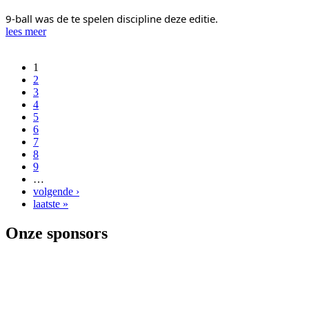
9-ball was de te spelen discipline deze editie.
lees meer
1
Pagina's
2
3
4
5
6
7
8
9
…
volgende ›
laatste »
Onze sponsors