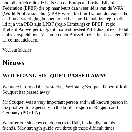
poolbiljartfederatie die lid is van de European Pocket Biliard
Federation (EPBF) die op haar beurt dan weer lid is van de WPA
(World Pool Association). PBB wordt bestuurd vanuit de regio's die
elk hun afvaardiging hebben in het bestuur. De huidige regio's die
lid zijn van PBB zijn LPBF (regio Limburg) en BPBF (regio
Brabant-Antwerpen). Op dit moment bestaat PBB dus uit een 30 tal
clubs verspreid over Vlaanderen en Brussel met in het totaal een 200
tal competitieleden.
Veel surfplezier!
Nieuws
WOLFGANG SOUQUET PASSED AWAY
We were informed that yesterday, Wolfgang Souquet, father of Ralf
Souquet has passed away.
Mr Souquet was a very important person and well known person in
the pool world, especially in the border region of Belgium and
Germany (PBVRN)
We offer our sinceres condolences to Ralf, his family and his
friends. May strength guide you through these difficult times.