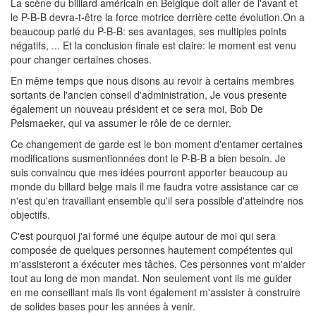
La scène du billiard américain en Belgique doit aller de l'avant et
le P-B-B devra-t-être la force motrice derrière cette évolution.On a
beaucoup parlé du P-B-B: ses avantages, ses multiples points
négatifs, ... Et la conclusion finale est claire: le moment est venu
pour changer certaines choses.
En même temps que nous disons au revoir à certains membres
sortants de l'ancien conseil d'administration, Je vous presente
également un nouveau président et ce sera moi, Bob De
Pelsmaeker, qui va assumer le rôle de ce dernier.
Ce changement de garde est le bon moment d'entamer certaines
modifications susmentionnées dont le P-B-B a bien besoin. Je
suis convaincu que mes idées pourront apporter beaucoup au
monde du billard belge mais il me faudra votre assistance car ce
n'est qu'en travaillant ensemble qu'il sera possible d'atteindre nos
objectifs.
C'est pourquoi j'ai formé une équipe autour de moi qui sera
composée de quelques personnes hautement compétentes qui
m'assisteront a éxécuter mes tâches. Ces personnes vont m'aider
tout au long de mon mandat. Non seulement vont ils me guider
en me conseillant mais ils vont également m'assister à construire
de solides bases pour les années à venir.