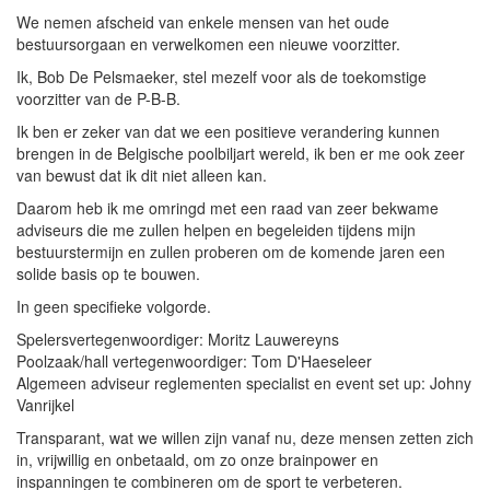
We nemen afscheid van enkele mensen van het oude
bestuursorgaan en verwelkomen een nieuwe voorzitter.
Ik, Bob De Pelsmaeker, stel mezelf voor als de toekomstige
voorzitter van de P-B-B.
Ik ben er zeker van dat we een positieve verandering kunnen
brengen in de Belgische poolbiljart wereld, ik ben er me ook zeer
van bewust dat ik dit niet alleen kan.
Daarom heb ik me omringd met een raad van zeer bekwame
adviseurs die me zullen helpen en begeleiden tijdens mijn
bestuurstermijn en zullen proberen om de komende jaren een
solide basis op te bouwen.
In geen specifieke volgorde.
Spelersvertegenwoordiger: Moritz Lauwereyns
Poolzaak/hall vertegenwoordiger: Tom D'Haeseleer
Algemeen adviseur reglementen specialist en event set up: Johny
Vanrijkel
Transparant, wat we willen zijn vanaf nu, deze mensen zetten zich
in, vrijwillig en onbetaald, om zo onze brainpower en
inspanningen te combineren om de sport te verbeteren.