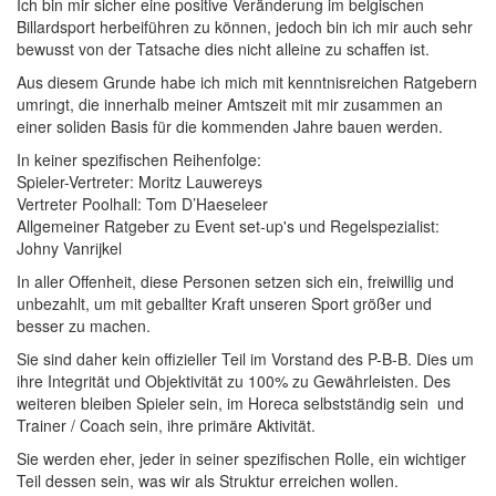
Ich bin mir sicher eine positive Veränderung im belgischen
Billardsport herbeiführen zu können, jedoch bin ich mir auch sehr
bewusst von der Tatsache dies nicht alleine zu schaffen ist.
Aus diesem Grunde habe ich mich mit kenntnisreichen Ratgebern
umringt, die innerhalb meiner Amtszeit mit mir zusammen an
einer soliden Basis für die kommenden Jahre bauen werden.
In keiner spezifischen Reihenfolge:
Spieler-Vertreter: Moritz Lauwereys
Vertreter Poolhall: Tom D’Haeseleer
Allgemeiner Ratgeber zu Event set-up's und Regelspezialist:
Johny Vanrijkel
In aller Offenheit, diese Personen setzen sich ein, freiwillig und
unbezahlt, um mit geballter Kraft unseren Sport größer und
besser zu machen.
Sie sind daher kein offizieller Teil im Vorstand des P-B-B. Dies um
ihre Integrität und Objektivität zu 100% zu Gewährleisten. Des
weiteren bleiben Spieler sein, im Horeca selbstständig sein und
Trainer / Coach sein, ihre primäre Aktivität.
Sie werden eher, jeder in seiner spezifischen Rolle, ein wichtiger
Teil dessen sein, was wir als Struktur erreichen wollen.