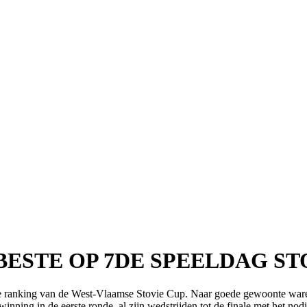
ESTE OP 7DE SPEELDAG ST
 ranking van de West-Vlaamse Stovie Cup. Naar goede gewoonte waren e
nning in de eerste ronde, al zijn wedstrijden tot de finale met het no