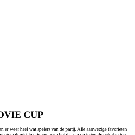
OVIE CUP
r weer heel wat spelers van de partij. Alle aanwezige favorieten
dige gemak wist te winnen, nam het daar in op tegen de ook dan toe