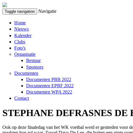
Overslaan en naar de algemene inhoud gaan
Navigatie
Toggle navigation
Home
Nieuws
Kalender
Clubs
Foto's
Organisatie
Bestuur
Sponsors
Documenten
Documenten PBB 2022
Documenten EPBF 2022
Documenten WPA 2022
Contact
STEPHANE DEFRASNES DE B
Ook op deze finaledag van het WK voetbal werd er gestreden voor de
maakten hun rol waar. Zowel Davy De Lee, die buiten een nipte overwi